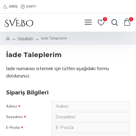
GIRIŞ
KAYIT
0
0
Hesabım
İade Taleplerim
İade Taleplerim
İade numarası istemek için lütfen aşağıdaki formu
doldurunuz.
Sipariş Bilgileri
Adınız
Soyadınız
E-Posta