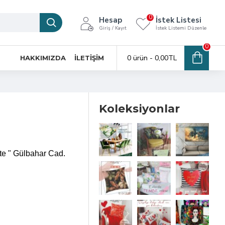
0
Hesap
İstek Listesi
Giriş / Kayıt
İstek Listemi Düzenle
0
0 ürün - 0,00TL
HAKKIMIZDA
İLETİŞİM
Koleksiyonlar
ikte " Gülbahar Cad.