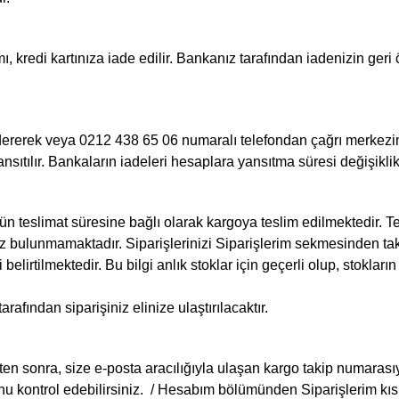
, kredi kartınıza iade edilir. Bankanız tarafından iadenizin geri 
ndererek veya 0212 438 65 06 numaralı telefondan çağrı merkezim
yansıtılır. Bankaların iadeleri hesaplara yansıtma süresi değişikli
n teslimat süresine bağlı olarak kargoya teslim edilmektedir. Te
bulunmamaktadır. Siparişlerinizi Siparişlerim sekmesinden taki
belirtilmektedir. Bu bilgi anlık stoklar için geçerli olup, stoklar
arafından siparişiniz elinize ulaştırılacaktır.
ten sonra, size e-posta aracılığıyla ulaşan kargo takip numarası
u kontrol edebilirsiniz. / Hesabım bölümünden Siparişlerim kıs