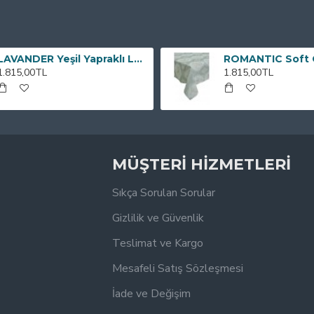
LAVANDER Yeşil Yapraklı Lavanta Desenli Lila 160x220 cm Masa Örtüsü
1.815,00TL
1.815,00TL
MÜŞTERİ HİZMETLERİ
Sıkça Sorulan Sorular
Gizlilik ve Güvenlik
Teslimat ve Kargo
Mesafeli Satış Sözleşmesi
İade ve Değişim