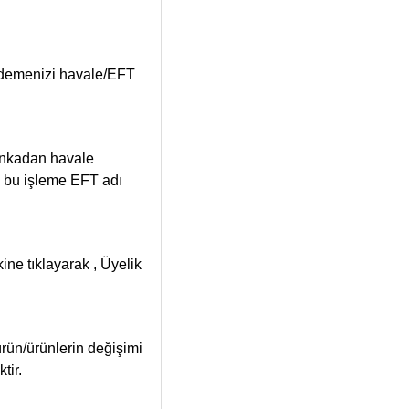
z ödemenizi havale/EFT
bankadan havale
, bu işleme EFT adı
ine tıklayarak , Üyelik
ürün/ürünlerin değişimi
tir.