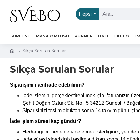
Hepsi
KIRLENT
MASA ÖRTÜSÜ
RUNNER
HALI
TABLO
EV
Sıkça Sorulan Sorular
Sıkça Sorulan Sorular
Siparişimi nasıl iade edebilirim?
İade işlemini gerçekleştirebilmek için, faturanızın üze
Şehit Doğan Öztürk Sk. No : 5 34212 Güneşli / Bağcı
Siparişinizi teslim aldıktan sonra 14 takvim günü içind
İade işlem süresi kaç gündür?
Herhangi bir nedenle iade etmek istediğiniz, yeniden s
İade süresi siparişinizi teslim aldıktan sonra 14 gündü