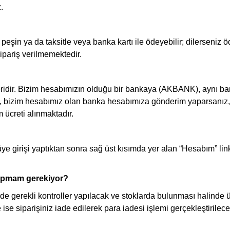
z.
k peşin ya da taksitle veya banka kartı ile ödeyebilir; dilerseni
ipariş verilmemektedir.
feridir. Bizim hesabımızın olduğu bir bankaya (AKBANK), aynı 
an, bizim hesabımız olan banka hesabımıza gönderim yaparsanız
ücreti alınmaktadır.
üye girişi yaptıktan sonra sağ üst kısımda yer alan “Hesabım” link
 yapmam gerekiyor?
rde gerekli kontroller yapılacak ve stoklarda bulunması halinde 
se siparişiniz iade edilerek para iadesi işlemi gerçekleştirilecek