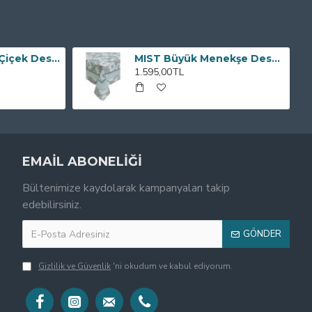
ROMANTIC Soft Çiçek Desenli Gri Beyaz 160x220 cm Masa Örtüsü
MIST Büyük Menekşe Desenli Bordürlü Gri Beyaz 150x150 cm Masa Örtüsü
1.595,00TL
EMAİL ABONELİĞİ
Bültenimize kaydolarak kampanyaları takip
edebilirsiniz.
GÖNDER
Gizlilik ve Güvenlik
'ni okudum ve kabul ediyorum.