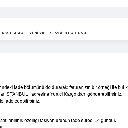
 AKSESUARI
YENİ YIL
SEVGİLİLER GÜNÜ
rindeki iade bölümünü doldurarak; faturanızın bir örneği ile birl
lar İSTANBUL “ adresine Yurtiçi Kargo’dan gönderebilirsiniz.
e iade edebilirsiniz. .
atılabilirlik özelliği taşıyan ürünün iade süresi 14 gündür.
r.