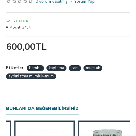
0 yorum yapılmış.
-
Yorum Yap
STOKDA
Model:
3454
600,00TL
Etiketler:
bambu
kaplama
cam
mumluk
aydınlatma mumluk-mum
BUNLARI DA BEĞENEBILIRSINIZ