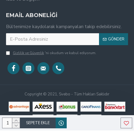
EMAİL ABONELİĞİ
Bültenimize kaydolarak kampanyaları takip edebilirsiniz.
GÖNDER
Gizlilik ve Güvenlik
'ni okudum ve kabul ediyorum.
Copyright © 2021, Svebo - Tüm Hakları Saklıdır
SEPETE EKLE