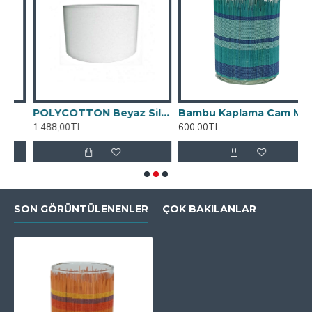
POLYCOTTON Beyaz Silindir Abajur Başlığı
Bambu Kaplama Cam Mumluk
1.488,00TL
600,00TL
2
SON GÖRÜNTÜLENENLER
ÇOK BAKILANLAR