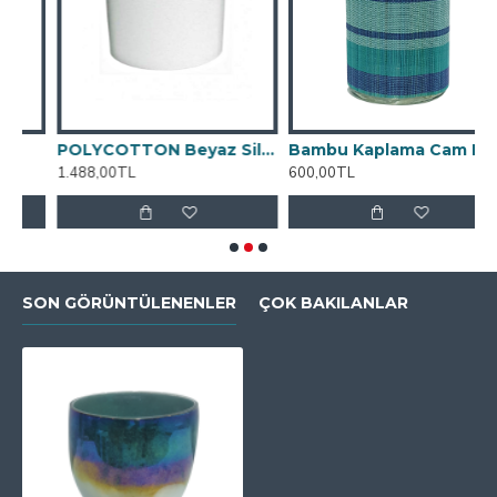
POLYCOTTON Beyaz Silindir Abajur Başlığı
Bambu Kaplama Cam Mumluk
1.488,00TL
600,00TL
2
SON GÖRÜNTÜLENENLER
ÇOK BAKILANLAR