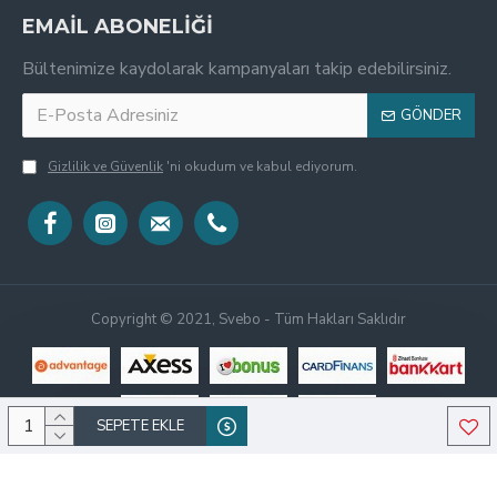
EMAİL ABONELİĞİ
Bültenimize kaydolarak kampanyaları takip edebilirsiniz.
GÖNDER
Gizlilik ve Güvenlik
'ni okudum ve kabul ediyorum.
Copyright © 2021, Svebo - Tüm Hakları Saklıdır
SEPETE EKLE