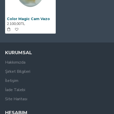
Color Magic Cam Vazo
2.100,00TL
KURUMSAL
Hakkımızda
Şirket Bilgileri
İletişim
İade Talebi
Site Haritası
HESABIM