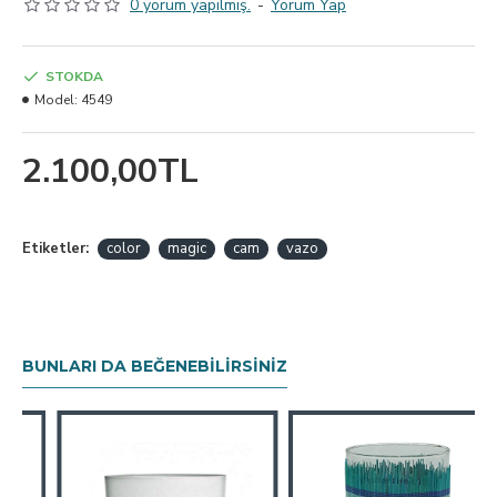
0 yorum yapılmış.
-
Yorum Yap
STOKDA
Model:
4549
2.100,00TL
Etiketler:
color
magic
cam
vazo
BUNLARI DA BEĞENEBILIRSINIZ