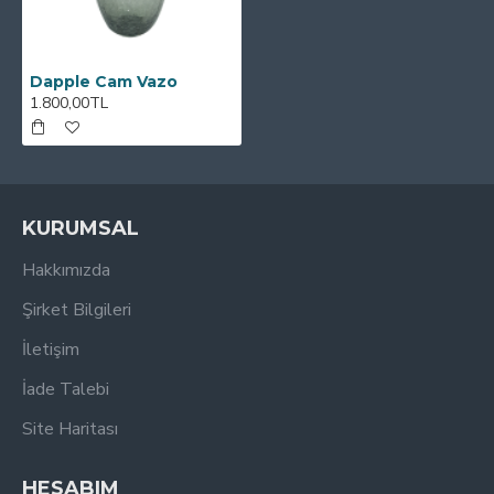
Dapple Cam Vazo
1.800,00TL
KURUMSAL
Hakkımızda
Şirket Bilgileri
İletişim
İade Talebi
Site Haritası
HESABIM