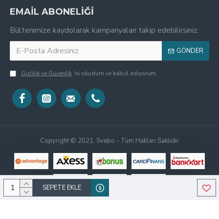
EMAİL ABONELİĞİ
Bültenimize kaydolarak kampanyaları takip edebilirsiniz.
GÖNDER
Gizlilik ve Güvenlik
'ni okudum ve kabul ediyorum.
Copyright © 2021, Svebo - Tüm Hakları Saklıdır
SEPETE EKLE