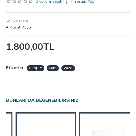
0 yorum yapılmış.
-
Yorum Yap
STOKDA
Model:
4556
1.800,00TL
Etiketler:
dapple
cam
vazo
BUNLARI DA BEĞENEBILIRSINIZ