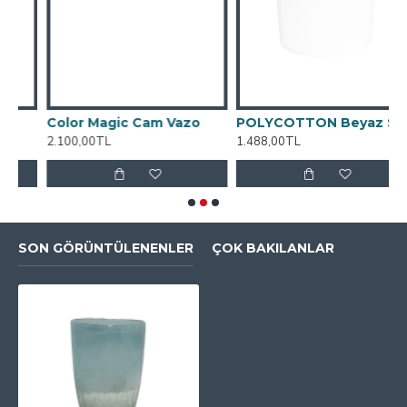
Color Magic Cam Vazo
POLYCOTTON Beyaz Silindir Abajur Başlığı
2.100,00TL
1.488,00TL
6
SON GÖRÜNTÜLENENLER
ÇOK BAKILANLAR